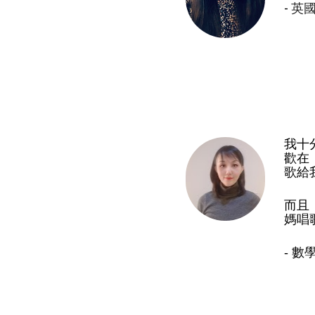
- 
英
我十
歡在
歌給
而且
媽唱
- 