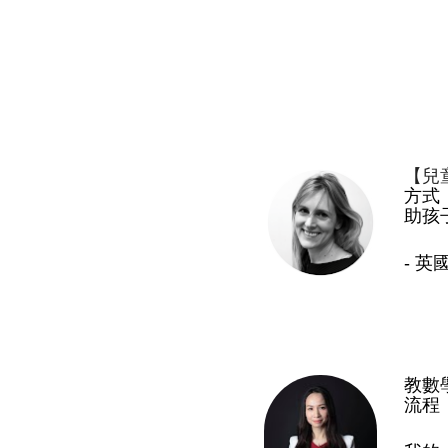
【兒
方式
助孩
- 英
教數
流程