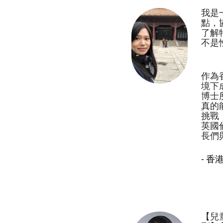
我是
點，
了解
不是
作為
境下
博士
真的
挑戰
英國
長們
- 香
【兒