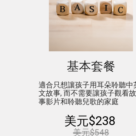
基本套餐
適合只想讓孩子用耳朵聆聽中
文故事, 而不需要讓孩子觀看
事
影片
和聆聽兒歌的家庭 
美元$238
美元
$548