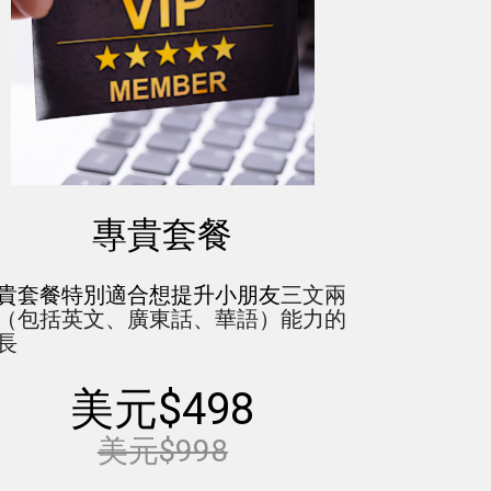
專貴套餐
貴套餐特別適合想提升小朋友
三文兩
（包括英文、廣東話、華語）能力的
長
美元$498
美元
$998