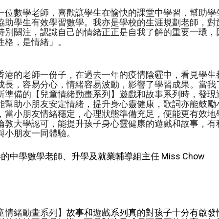
一位數學老師，喜歡讓學生在愉快的課堂中學習，幫助學
協助學生有效學習數學。我亦是學校的生涯規劃老師，對
特別關注，認識自己的情緒正正是自我了解的重要一環，
性格，是情緒」。
香港的老師一份子，在過去一年的疫情陰霾中，看見學生
成長，容易分心，情緒容易波動，影響了學習成果。當我
所準備的
遊戲和故事系列時，發現
【兒童情緒動畫系列】
能幫助小朋友安定情緒，提升身心
健康，歌詞亦能鼓勵
靈
，當小朋友情緒穩定，心理狀態準備充足，便能更有效地學習
倫敦大學認可，能提升孩子身心靈健康的遊戲和故事，有
與小朋友一同體驗。
港的中學數學老師、升學及就業輔導組主任 Miss Chow
童情緒動畫系列】
故事和遊戲系列真的對孩子十分有啟發