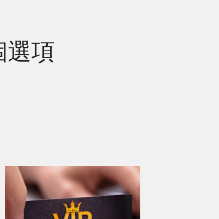
個
選
項