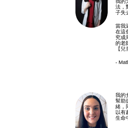
我的
法，
子失
當我
在這
究成
的老
【兒
- M
我的
幫助
緒，
以有
生命