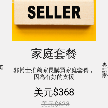
家庭套餐
專
英
郭博士推薦家長購買家庭套餐，
語
故
家
因為有好的支援
美元$368
美元
$628