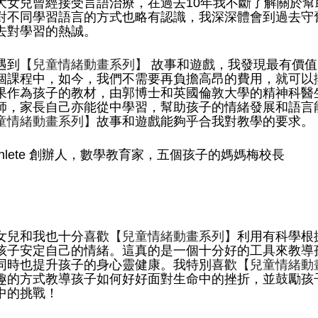
大女兒曾經接受言語治療，在過去10年我不斷了解關於
對不同學習語言的方式也略有認識，我深深體會到過去守
去對學習的熱誠。
遇到
【兒童情緒動畫系列】
 故事和遊戲，我發現最有價
個課程中，如今，我們不需要再負擔高昂的費用，就可以
果作為孩子的教材，由郭博士和英國倫敦大學的精神科醫生Dr
師，家長自己亦能從中學習，幫助孩子的情緒發展和語言
童情緒動畫系列】
故事和遊戲能夠乎合我對教學的要求。
athlete 創辦人，數學教育家，五個孩子的媽媽梅校長
女兒和我也十分喜歡
【兒童情緒動畫系列】
利用有科學根
孩子安定自己的情緒。這真的是一個十分好的工具來教導
同時也提升孩子的身心靈健康。我特別喜歡
【兒童情緒動
趣的方式教導孩子如何好好面對生命中的挫折，並鼓勵孩
中的挑戰！